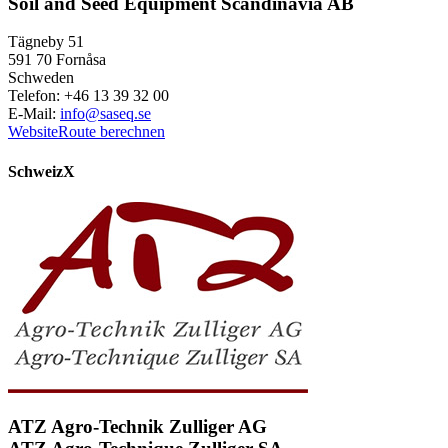
Soil and Seed Equipment Scandinavia AB
Tägneby 51
591 70 Fornåsa
Schweden
Telefon: +46 13 39 32 00
E-Mail:
info@saseq.se
Website
Route berechnen
Schweiz
X
ATZ Agro-Technik Zulliger AG