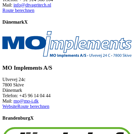
Mail:
info@dtvagritech.nl
Route berechnen
Dänemark
X
MO Implements A/S
Ulvevej 24c
7800 Skive
Dänemark
Telefon: +45 96 14 04 44
Mail:
mo@mo-i.dk
Website
Route berechnen
Brandenburg
X