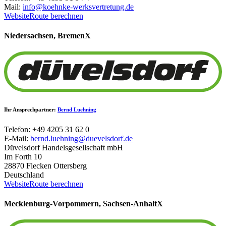
Mail:
info@koehnke-werksvertretung.de
Website
Route berechnen
Niedersachsen, Bremen
X
Ihr Ansprechpartner:
Bernd Luehning
Telefon: +49 4205 31 62 0
E-Mail:
bernd.luehning@duevelsdorf.de
Düvelsdorf Handelsgesellschaft mbH
Im Forth 10
28870 Flecken Ottersberg
Deutschland
Website
Route berechnen
Mecklenburg-Vorpommern, Sachsen-Anhalt
X