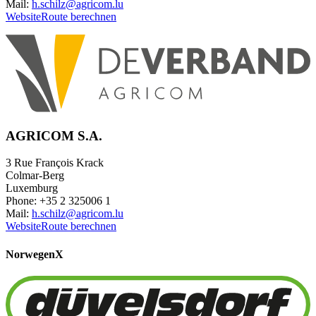
Mail:
h.schilz@agricom.lu
Website
Route berechnen
AGRICOM S.A.
3 Rue François Krack
Colmar-Berg
Luxemburg
Phone: +35 2 325006 1
Mail:
h.schilz@agricom.lu
Website
Route berechnen
Norwegen
X