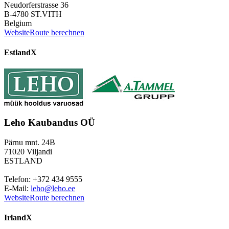
Neudorferstrasse 36
B-4780 ST.VITH
Belgium
Website
Route berechnen
Estland
X
Leho Kaubandus OÜ
Pärnu mnt. 24B
71020 Viljandi
ESTLAND
Telefon: +372 434 9555
E-Mail:
leho@leho.ee
Website
Route berechnen
Irland
X