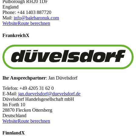
Pulborough RH20 1DF
England
Phone: +44 1403 887720
Mail:
info@balebaronuk.com
Website
Route berechnen
Frankreich
X
Ihr Ansprechpartner
: Jan Düvelsdorf
Telefon: +49 4205 31 62 0
E-Mail:
jan.duevelsdorf@duevelsdorf.de
Düvelsdorf Handelsgesellschaft mbH
Im Forth 10
28870 Flecken Ottersberg
Deutschland
Website
Route berechnen
Finnland
X