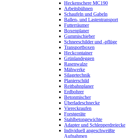
Heckenschere MC190
Arbeitsbühnen
Schaufeln und Gabeln
Ballen- und Lastentransport
Futterräumer
Boxenplaner
Gummischieber
Schneeschilder und -pflüge
Transportboxen
Heckcontainer
Grünlandeggen
Rasenwalze
Mähwerke
Silagetechnik
Planierschild
Reitbahnplaner
Erdbohrer
Betonmischer
Überladeschnecke
Viereckraufen
Forstgeräte
Stahlbetongewichte
Adapter und Schlepperdreiecke
Individuell angeschweißte
Aufnahmen