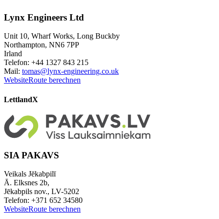
Lynx Engineers Ltd
Unit 10, Wharf Works, Long Buckby
Northampton, NN6 7PP
Irland
Telefon: +44 1327 843 215
Mail:
tomas@lynx-engineering.co.uk
Website
Route berechnen
Lettland
X
SIA PAKAVS
Veikals Jēkabpilī
Ā. Elksnes 2b,
Jēkabpils nov., LV-5202
Telefon: +371 652 34580
Website
Route berechnen